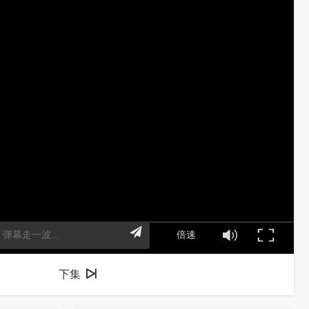
倍速
下集