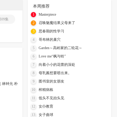
本周推荐
1
Masterpiece
第09集
2
召唤魅魔结果义母来了
3
思春期的性学习
4
哥布林的巢穴
5
Garden～高岭家的二轮花～
6
Love me“枫与铃”
7
向着小小的花蕾的深处
8
母乳酱想要喷出来。
9
图书室的女朋友
光
林钟允
朴
10
榨精病栋
11
低头不见抬头见
12
女仆教育
13
女子曲球