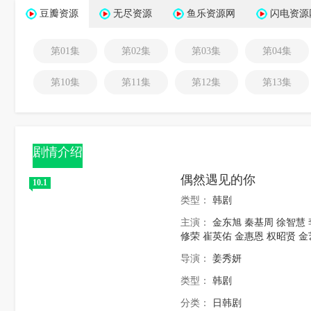
豆瓣资源
无尽资源
鱼乐资源网
闪电资源
第01集
第02集
第03集
第04集
第10集
第11集
第12集
第13集
剧情介绍
偶然遇见的你
10.1
类型：
韩剧
主演：
金东旭
秦基周
徐智慧
修荣
崔英佑
金惠恩
权昭贤
金
导演：
姜秀妍
类型：
韩剧
分类：
日韩剧