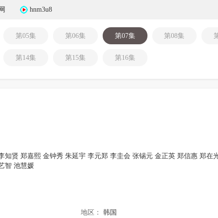
网
hnm3u8
第05集
第06集
第07集
第08集
第14集
第15集
第16集
李知贤
郑嘉熙
金钟秀
朱延宇
李元郑
李圭会
张锡元
金正英
郑信惠
郑在
艺智
池慧媛
地区：
韩国