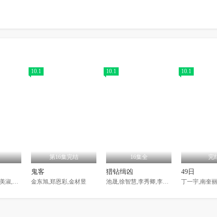
10.1
10.1
10.1
第16集完结
16集全
完
鬼客
猎钻缉凶
49日
孔晓振,曹政奭,李美淑,徐智慧,高庚杓,文佳煐,金正贤,安宇延,李成宰,朴智英
金东旭,郑恩彩,金材昱
池晟,徐智慧,李秀卿,李时媛