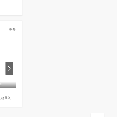
更多
10.1
10.1
10.1
结
更新至129集完结
第16集完结
愿为你摘星揽月
爱的迫降
初次见面
丁一宇,南奎丽,赵显宰,李枖原,裴秀彬,徐智慧
徐智慧,赵东赫,高世元,文宝玲
玄彬,孙艺珍,徐智慧,金正贤,全国焕,郑爱丽,河锡辰,南庆邑,方银振,黄雨瑟惠,尹智敏,张慧珍,朴明勋,金善映,金贞兰,张素妍,吴万石,金永敏,郑敬淏,金秀贤,崔智友,朴圣雄,罗映姫,金淑,李信永,崔代勋,杨景元,汤峻相,车清华,高圭弼,朴亨洙,崔承允,吴在世,徐熙,安秀彬,吴贞媛