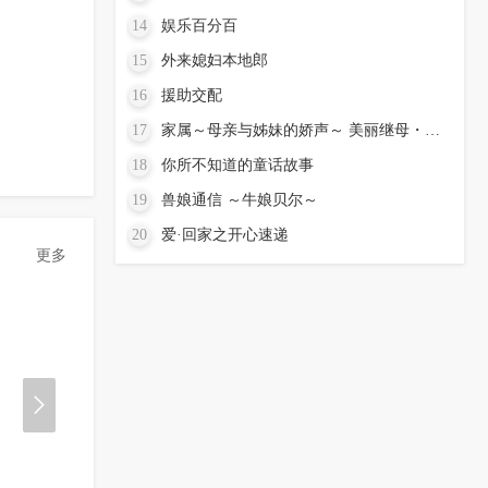
14
娱乐百分百
15
外来媳妇本地郎
16
援助交配
17
家属～母亲与姊妹的娇声～ 美丽继母・乙叶～与儿子滴落的耻蜜～ h_357acpdp1078
18
你所不知道的童话故事
19
兽娘通信 ～牛娘贝尔～
20
爱·回家之开心速递
更多