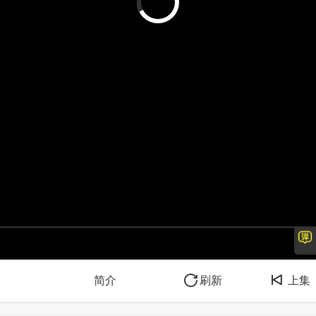
简介
刷新
上集