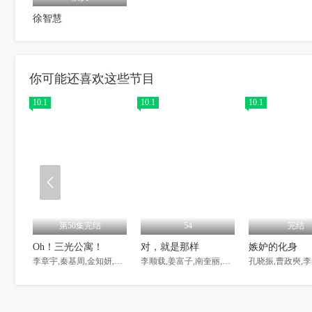
徐智慧
你可能还喜欢这些节目
10.1
10.1
10.1
第50集完结
54
完结
Oh！三光公寓！
对，就是那样
嫉妒的化身
李章宇,秦基周,金知妍,钱忍和,黄新惠,金甲洙
李顺载,姜富子,南奎丽,赵汉善,杨喜京,卢宙铉,徐智慧,申素率,金海淑,尹素怡