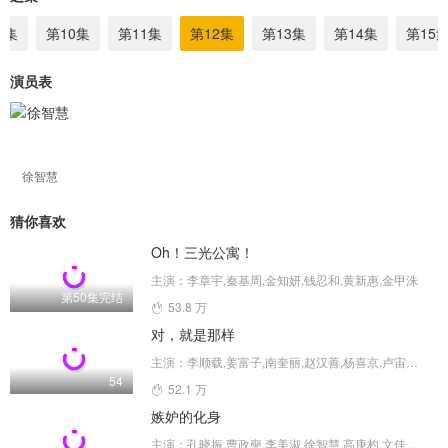
9集
第10集
第11集
第12集
第13集
第14集
第15
演员表
徐智慧
猜你喜欢
Oh！三光公寓！
主演：李章宇,秦基周,金知妍,钱忍和,黄新惠,金甲洙
第50集完结
53.8 万
对，就是那样
主演：李顺载,姜富子,南奎丽,赵汉善,杨喜京,卢宙铉,徐智慧,申素率,金海淑,尹素怡
54
52.1 万
嫉妒的化身
主演：孔晓振,曹政奭,李美淑,徐智慧,高庚杓,文佳煐,金正贤,安宇延,李成宰,朴智英