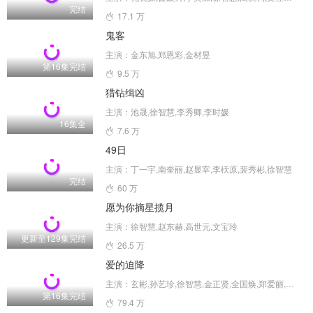
完结
17.1 万
鬼客
主演：金东旭,郑恩彩,金材昱
第16集完结
9.5 万
猎钻缉凶
主演：池晟,徐智慧,李秀卿,李时媛
16集全
7.6 万
49日
主演：丁一宇,南奎丽,赵显宰,李枖原,裴秀彬,徐智慧
完结
60 万
愿为你摘星揽月
主演：徐智慧,赵东赫,高世元,文宝玲
更新至129集完结
26.5 万
爱的迫降
主演：玄彬,孙艺珍,徐智慧,金正贤,全国焕,郑爱丽,河锡辰,南庆邑,方银振,黄雨瑟惠,尹智敏,张慧珍,朴明勋,金善映,金贞兰,张素妍,吴万石,金永敏,郑敬淏,金秀贤,崔智友,朴圣雄,罗映姫,金淑,李信永,崔代勋,杨景元,汤峻相,车清华,高圭弼,朴亨洙,崔承允,吴在世,徐熙,安秀彬,吴贞媛
第16集完结
79.4 万