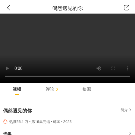
广告
偶然遇见的你
视频
评论
换源
0
偶然遇见的你
简介
热度56.1 万 • 第16集完结 • 韩国 • 2023
选集