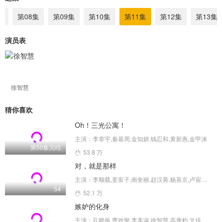
集
第08集
第09集
第10集
第11集
第12集
第13集
演员表
徐智慧
猜你喜欢
Oh！三光公寓！
主演：李章宇,秦基周,金知妍,钱忍和,黄新惠,金甲洙
第50集完结
53.8 万
对，就是那样
主演：李顺载,姜富子,南奎丽,赵汉善,杨喜京,卢宙铉,徐智慧,申素率,金海淑,尹素怡
54
52.1 万
嫉妒的化身
主演：孔晓振,曹政奭,李美淑,徐智慧,高庚杓,文佳煐,金正贤,安宇延,李成宰,朴智英