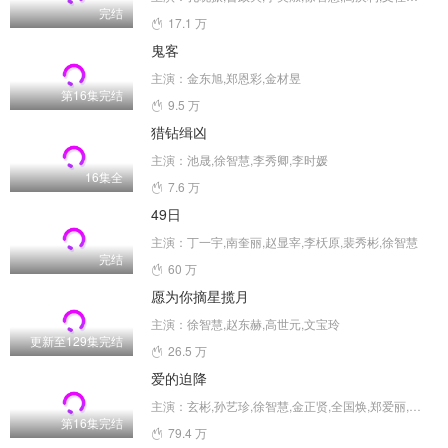
完结
17.1 万
鬼客
主演：金东旭,郑恩彩,金材昱
第16集完结
9.5 万
猎钻缉凶
主演：池晟,徐智慧,李秀卿,李时媛
16集全
7.6 万
49日
主演：丁一宇,南奎丽,赵显宰,李枖原,裴秀彬,徐智慧
完结
60 万
愿为你摘星揽月
主演：徐智慧,赵东赫,高世元,文宝玲
更新至129集完结
26.5 万
爱的迫降
主演：玄彬,孙艺珍,徐智慧,金正贤,全国焕,郑爱丽,河锡辰,南庆邑,方银振,黄雨瑟惠,尹智敏,张慧珍,朴明勋,金善映,金贞兰,张素妍,吴万石,金永敏,郑敬淏,金秀贤,崔智友,朴圣雄,罗映姫,金淑,李信永,崔代勋,杨景元,汤峻相,车清华,高圭弼,朴亨洙,崔承允,吴在世,徐熙,安秀彬,吴贞媛
第16集完结
79.4 万