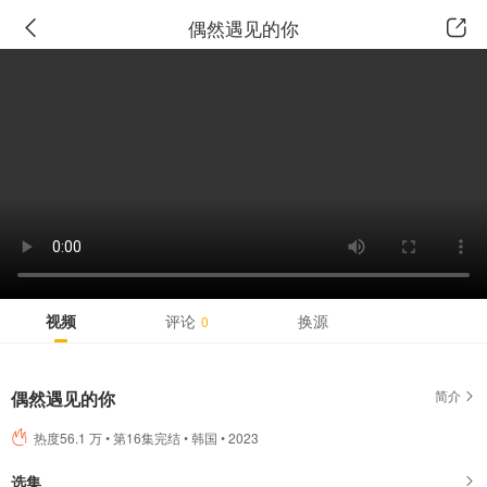
广告
偶然遇见的你
视频
评论
换源
0
偶然遇见的你
简介
热度56.1 万 • 第16集完结 • 韩国 • 2023
选集