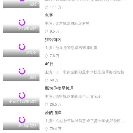
完结
17.1 万
鬼客
主演：金东旭,郑恩彩,金材昱
第16集完结
9.5 万
猎钻缉凶
主演：池晟,徐智慧,李秀卿,李时媛
16集全
7.6 万
49日
主演：丁一宇,南奎丽,赵显宰,李枖原,裴秀彬,徐智慧
完结
60 万
愿为你摘星揽月
主演：徐智慧,赵东赫,高世元,文宝玲
更新至129集完结
26.5 万
爱的迫降
主演：玄彬,孙艺珍,徐智慧,金正贤,全国焕,郑爱丽,河锡辰,南庆邑,方银振,黄雨瑟惠,尹智敏,张慧珍,朴明勋,金善映,金贞兰,张素妍,吴万石,金永敏,郑敬淏,金秀贤,崔智友,朴圣雄,罗映姫,金淑,李信永,崔代勋,杨景元,汤峻相,车清华,高圭弼,朴亨洙,崔承允,吴在世,徐熙,安秀彬,吴贞媛
第16集完结
79.4 万