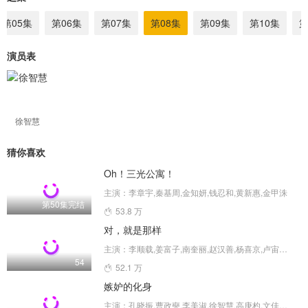
第05集
第06集
第07集
第08集
第09集
第10集
第
演员表
徐智慧
猜你喜欢
Oh！三光公寓！
主演：李章宇,秦基周,金知妍,钱忍和,黄新惠,金甲洙
第50集完结
53.8 万
对，就是那样
主演：李顺载,姜富子,南奎丽,赵汉善,杨喜京,卢宙铉,徐智慧,申素率,金海淑,尹素怡
54
52.1 万
嫉妒的化身
主演：孔晓振,曹政奭,李美淑,徐智慧,高庚杓,文佳煐,金正贤,安宇延,李成宰,朴智英