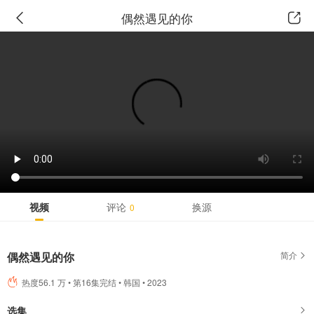
广告
偶然遇见的你
视频
评论
换源
0
偶然遇见的你
简介
热度56.1 万 • 第16集完结 • 韩国 • 2023
选集