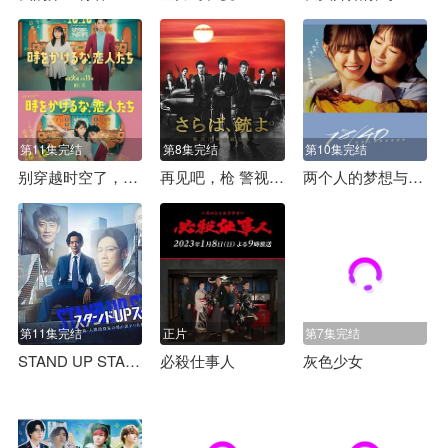
第11集完结
第8集完结
第10集完结
别穿越时空了，恋人们 時
再见吧，枪 警视厅特别枪装班
两个人的梦想与恋爱
第11集完结
正片
第7集完结
STAND UP START
必殺仕事人
灰色少女