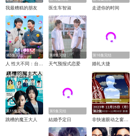
我最糟糕的朋友
医生车智淑
走进你的时间
第5集完结
第8集完结
第16集完结
人 性大不同：台湾篇
天气预报式恋爱
婚礼大捷
第11集完结
第5集完结
第2集
跳槽的魔王大人
結婚予定日
非快速眼动之窗2023冬