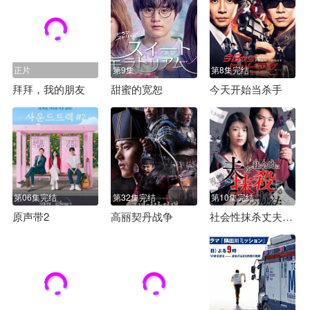
正片
第9集
第8集完结
拜拜，我的朋友
甜蜜的宽恕
今天开始当杀手
第06集完结
第32集完结
第10集完结
原声带2
高丽契丹战争
社会性抹杀丈夫的5个方法 第一季