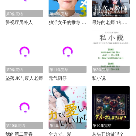
第9集完结
第12集完结
第10集完结
警视厅局外人
独活女子的推荐 第三季
最好的老师 1年后、我被学生了
第9集完结
第11集完结
第2集完结
坠落JK与废人老师
元气囝仔
私小说
第10集完结
第1集
第10集完结
我的第二青春
全力で、愛
从头开始做吗？