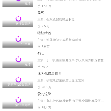
完结
17.1 万
鬼客
主演：金东旭,郑恩彩,金材昱
第16集完结
9.5 万
猎钻缉凶
主演：池晟,徐智慧,李秀卿,李时媛
16集全
7.6 万
49日
主演：丁一宇,南奎丽,赵显宰,李枖原,裴秀彬,徐智慧
完结
60 万
愿为你摘星揽月
主演：徐智慧,赵东赫,高世元,文宝玲
更新至129集完结
26.5 万
爱的迫降
主演：玄彬,孙艺珍,徐智慧,金正贤,全国焕,郑爱丽,河锡辰,南庆邑,方银振,黄雨瑟惠,尹智敏,张慧珍,朴明勋,金善映,金贞兰,张素妍,吴万石,金永敏,郑敬淏,金秀贤,崔智友,朴圣雄,罗映姫,金淑,李信永,崔代勋,杨景元,汤峻相,车清华,高圭弼,朴亨洙,崔承允,吴在世,徐熙,安秀彬,吴贞媛
第16集完结
79.4 万