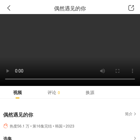
广告
偶然遇见的你
视频
评论
换源
0
偶然遇见的你
简介
热度56.1 万 • 第16集完结 • 韩国 • 2023
选集