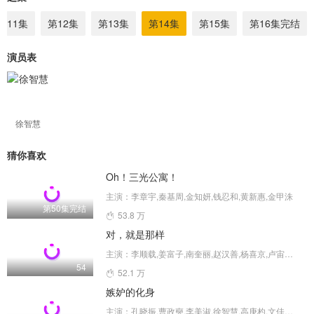
第11集
第12集
第13集
第14集
第15集
第16集完结
演员表
徐智慧
猜你喜欢
Oh！三光公寓！
主演：李章宇,秦基周,金知妍,钱忍和,黄新惠,金甲洙
第50集完结
53.8 万
对，就是那样
主演：李顺载,姜富子,南奎丽,赵汉善,杨喜京,卢宙铉,徐智慧,申素率,金海淑,尹素怡
54
52.1 万
嫉妒的化身
主演：孔晓振,曹政奭,李美淑,徐智慧,高庚杓,文佳煐,金正贤,安宇延,李成宰,朴智英