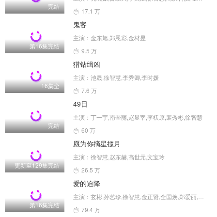
完结
17.1 万
鬼客
主演：金东旭,郑恩彩,金材昱
第16集完结
9.5 万
猎钻缉凶
主演：池晟,徐智慧,李秀卿,李时媛
16集全
7.6 万
49日
主演：丁一宇,南奎丽,赵显宰,李枖原,裴秀彬,徐智慧
完结
60 万
愿为你摘星揽月
主演：徐智慧,赵东赫,高世元,文宝玲
更新至129集完结
26.5 万
爱的迫降
主演：玄彬,孙艺珍,徐智慧,金正贤,全国焕,郑爱丽,河锡辰,南庆邑,方银振,黄雨瑟惠,尹智敏,张慧珍,朴明勋,金善映,金贞兰,张素妍,吴万石,金永敏,郑敬淏,金秀贤,崔智友,朴圣雄,罗映姫,金淑,李信永,崔代勋,杨景元,汤峻相,车清华,高圭弼,朴亨洙,崔承允,吴在世,徐熙,安秀彬,吴贞媛
第16集完结
79.4 万