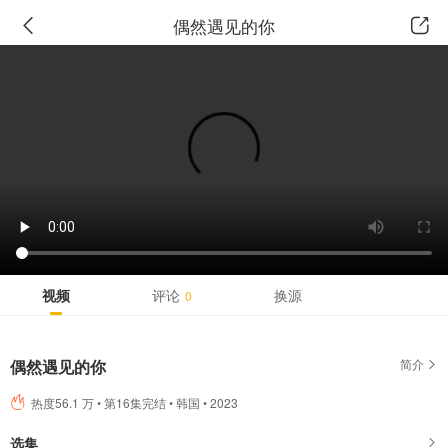
广告
偶然遇见的你
视频
评论
换源
0
偶然遇见的你
简介
热度56.1 万 • 第16集完结 • 韩国 • 2023
选集