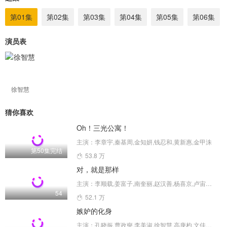
第01集
第02集
第03集
第04集
第05集
第06集
演员表
徐智慧
猜你喜欢
Oh！三光公寓！
主演：李章宇,秦基周,金知妍,钱忍和,黄新惠,金甲洙
第50集完结
53.8 万
对，就是那样
主演：李顺载,姜富子,南奎丽,赵汉善,杨喜京,卢宙铉,徐智慧,申素率,金海淑,尹素怡
54
52.1 万
嫉妒的化身
主演：孔晓振,曹政奭,李美淑,徐智慧,高庚杓,文佳煐,金正贤,安宇延,李成宰,朴智英