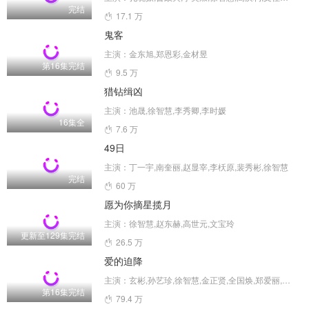
完结
17.1 万
鬼客
主演：金东旭,郑恩彩,金材昱
第16集完结
9.5 万
猎钻缉凶
主演：池晟,徐智慧,李秀卿,李时媛
16集全
7.6 万
49日
主演：丁一宇,南奎丽,赵显宰,李枖原,裴秀彬,徐智慧
完结
60 万
愿为你摘星揽月
主演：徐智慧,赵东赫,高世元,文宝玲
更新至129集完结
26.5 万
爱的迫降
主演：玄彬,孙艺珍,徐智慧,金正贤,全国焕,郑爱丽,河锡辰,南庆邑,方银振,黄雨瑟惠,尹智敏,张慧珍,朴明勋,金善映,金贞兰,张素妍,吴万石,金永敏,郑敬淏,金秀贤,崔智友,朴圣雄,罗映姫,金淑,李信永,崔代勋,杨景元,汤峻相,车清华,高圭弼,朴亨洙,崔承允,吴在世,徐熙,安秀彬,吴贞媛
第16集完结
79.4 万