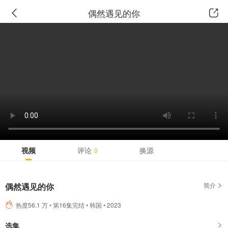
广告
偶然遇见的你
视频
评论
换源
0
偶然遇见的你
简介
热度56.1 万 • 第16集完结 • 韩国 • 2023
选集