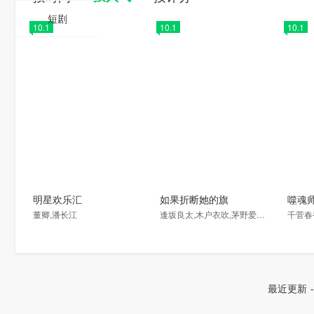
短剧
10.1
10.1
10.1
明星欢乐汇
如果折断她的旗
噬魂师
董卿,潘长江
逢坂良太,木户衣吹,茅野爱衣,阿澄佳奈,花泽香菜,丰崎爱生,田村由香里,日笠阳子,诹访彩花,南里侑香,丹下樱,悠木碧,加隈亚衣,久野美咲,日高里菜,种田梨沙
最近更新