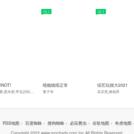
10.1
10.1
NOT!
唔痴线唔正常
综艺玩很大2021
千菅春香,悠木碧,早见沙织,樱井孝宏,山下诚一郎,小松未可子,小岩井小鸟,斋藤千和,冲佳苗,木村雅史,小见川千明,内山昂辉
黄子华
吴宗宪,林柏昇
-
RSS地图
-
百度蜘蛛
-
搜狗蜘蛛
-
必应爬虫
-
谷歌地图
-
奇虎地图
Copyright 2022 www.mochady.com Inc.
All Rights Reserved.