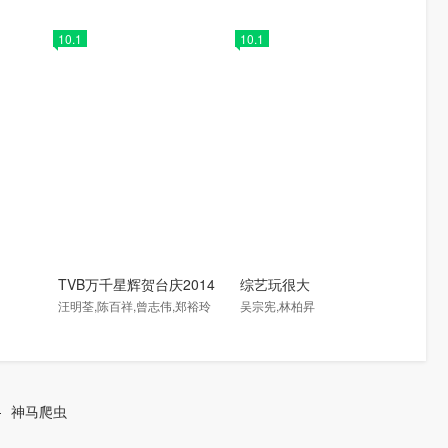
10.1
10.1
TVB万千星辉贺台庆2014
综艺玩很大
汪明荃,陈百祥,曾志伟,郑裕玲
吴宗宪,林柏昇
-
神马爬虫