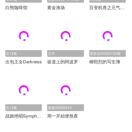
白熊咖啡馆
黄金渔场
百变机兽之元气星魂
全12集
正片
更新至20220722期
出包王女Darkness
坂道上的阿波罗
柳熙烈的写生簿
全13集
更新20230313
战姬绝唱Symphogear
周一开始便熬夜
广告