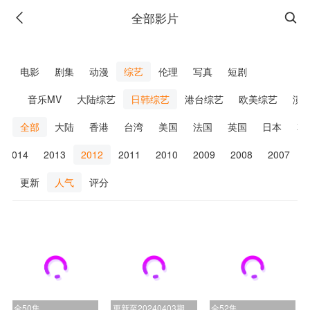
全部影片
广告
电影
剧集
动漫
综艺
伦理
写真
短剧
赛事
音乐MV
大陆综艺
日韩综艺
港台综艺
欧美综艺
演
全部
大陆
香港
台湾
美国
法国
英国
日本
韩
2014
2013
2012
2011
2010
2009
2008
2007
更新
人气
评分
广告
全50集
更新至20240403期
全52集