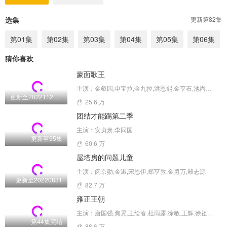
选集
更新第82集
第01集
第02集
第03集
第04集
第05集
第06集
猜你喜欢
蒙面歌王
主演：金叡园,申宝拉,金九拉,洪恩熙,金亨石,池尚烈,金成柱
更新至20221120期
25.6 万
团结才能踢第二季
主演：安贞焕,李同国
更新至95集
60.6 万
屋塔房的问题儿童
主演：闵京勋,金淑,宋恩伊,郑亨敦,金勇万,殷志源
更新至20220831
82.7 万
雍正王朝
主演：唐国强,焦晃,王绘春,杜雨露,徐敏,王辉,徐祖明,贾致刚,李定保,杜志国,常林,贺生伟,蔡鸿翔,赵毅,李颖,张彦春,夏和平,苗皓钧,刘魁,壮丽,施建岚,杨昊飞,姜光宇,韩熙明,袁世龙,廖丙炎,刘杰,万弘杰,胡荣华,陈志刚,赵刚,贾兆冀,张日辉,刘勇,蒋国印,陈凤桐,黄永铸,魏德山,许东,赵文亮,钱学格,任宝成,刘伟,张丹丹,李国立,黄湘阳,黄子千,王安秋,孙万清,康垂家,李桂生,李可,盛才新,尼格木图,张元昌,田松,武晔,杨惠礼,郑建民,黄忠,金风,刘晋,何金龙,陈昱,侯涛,李潭,党永德,李雨农,龚航宇,
第44集完结
88.6 万