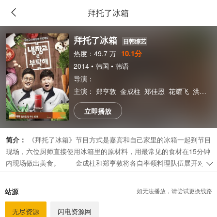
拜托了冰箱
拜托了冰箱
日韩综艺
10.1分
热度：49.7 万
2014 • 韩国 • 韩语
导演：
主演：
郑亨敦
金成柱
郑佳恩
花耀飞
洪锡天
立即播放
简介：
《拜托了冰箱》节目方式是嘉宾和自己家里的冰箱一起到节目
现场，六位厨师直接使用冰箱里的原材料，用最常见的食材在15分钟
内现场做出美食。 金成柱和郑亨敦将各自率领料理队伍展开对
决。
广告
站源
如无法播放，请尝试更换线路
无尽资源
闪电资源网