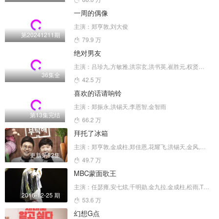
一周的偶像
主演：郑亨敦,刘大俊
第20241211期
79.9 万
绝对男友
主演：吕珍九,方敏雅,洪宗玄,洪书英,崔胜元,权贤尚,洪锡天,河在淑,车贞媛,安世河
36集全
42.5 万
喜欢的话请响铃
主演：郑振永,洪锡天,李恩智,金智雨
第13集完结
66.2 万
拜托了冰箱
主演：郑亨敦,金成柱,郑佳恩,花耀飞,洪锡天,金风,安贞焕,李元日,李连福,崔贤锡,Sam Kim,鄭浩英,朴俊雨,米卡爾,李燦伍
更新第82集
49.7 万
MBC蒙面歌王
主演：任瑟雍,安七炫,千明勋,金九拉,金成柱,松雨,TWICE
2016-12-25 期
53.6 万
幻想G点