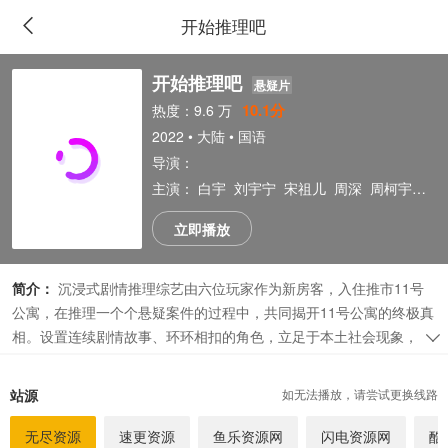
开始推理吧
开始推理吧
悬疑片
10.1分
热度：9.6 万
2022 • 大陆 • 国语
导演：
主演：
白宇
刘宇宁
宋祖儿
周深
周柯宇
郭麒
立即播放
简介：
沉浸式剧情推理综艺由六位玩家作为新房客，入住推市11号
公寓，在推理一个个悬疑案件的过程中，共同揭开11号公寓的终极真
相。设置连续剧情故事、环环相扣的角色，立足于本土社会现象，展
现11号公寓独立的“都市寓言”故事。
广告
站源
如无法播放，请尝试更换线路
无尽资源
速更资源
鱼乐资源网
闪电资源网
酷