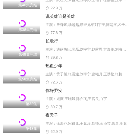
第40集完结
22.9 万
说英雄谁是英雄
主演：曾舜晞,杨超越,摩登兄弟刘宇宁,陈楚河,孟子义,孙祖君
第38集完结
77.8 万
长歌行
主演：迪丽热巴,吴磊,刘宇宁,赵露思,方逸伦,刘海宽,曹曦月,库都斯江·艾尼娃尔,娃尔
第49集完结
39.8 万
热血少年
主演：黄子韬,张雪迎,刘宇宁,曹曦月,王劲松,张帆（演员）,朱杰（男）,孙振宸,王子腾,黃少祺,卢星宇,泓萱,张叹,张鑫,王闯,韩烨
第58集完结
72.6 万
你好乔安
主演：戚薇,王晓晨,陈亦飞,王宫良,白宇
第32集
89.7 万
夜天子
主演：徐海乔,宋祖儿,王紫潼,郝帅,蒋沁芸,禹童,肥龙
第48集
62.9 万