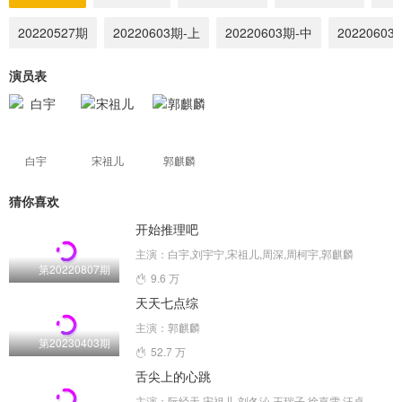
20220527期
20220603期-上
20220603期-中
20220603
演员表
白宇
宋祖儿
郭麒麟
猜你喜欢
开始推理吧
主演：白宇,刘宇宁,宋祖儿,周深,周柯宇,郭麒麟
第20220807期
9.6 万
天天七点综
主演：郭麒麟
第20230403期
52.7 万
舌尖上的心跳
主演：阮经天,宋祖儿,刘冬沁,王瑞子,徐嘉雯,汪卓成,张峻鸣,刘凌而,陆思宇,乔于庭,安德烈·拉泽夫,蓝波儿,施羽,王侃