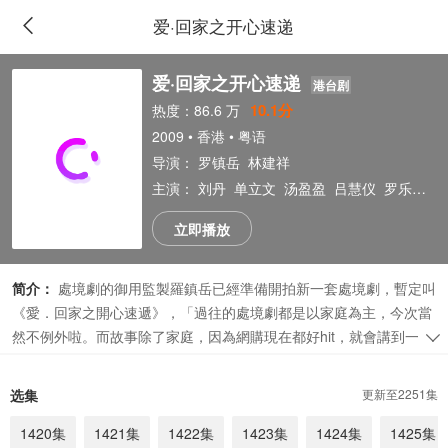
爱·回家之开心速递
爱·回家之开心速递
港台剧
10.1分
热度：86.6 万
2009 • 香港 • 粤语
导演：
罗镇岳
林建祥
主演：
刘丹
单立文
汤盈盈
吕慧仪
罗乐林
马
立即播放
简介：
處境劇的御用監製羅鎮岳已經準備開拍新一套處境劇，暫定叫
《愛．回家之開心速遞》，「過往的處境劇都是以家庭為主，今次當
然不例外啦。而故事除了家庭，因為網購現在都好hit，就會講到一間
百貨公司，入面開設的網購部，是從這裏開展出來的故仔。」
广告
选集
更新至2251集
1420集
1421集
1422集
1423集
1424集
1425集