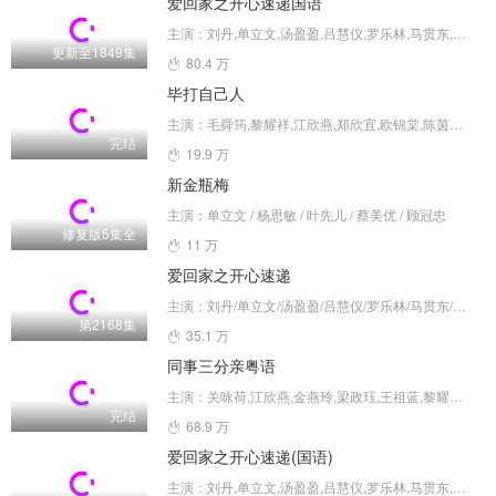
爱回家之开心速递国语
主演：刘丹,单立文,汤盈盈,吕慧仪,罗乐林,马贯东,苏韵姿,周嘉洛,陈浚霆,吴伟豪
更新至1849集
80.4 万
毕打自己人
主演：毛舜筠,黎耀祥,江欣燕,郑欣宜,欧锦棠,陈茵媺,金燕玲,陈鸿烈,徐荣,邓永健,沈震轩,马蹄露,罗天池,何守信,梁珈咏,李泳豪,谢雪心,胡枫,吴君丽,周骢,郭少芸,余子明,黄子雄,何傲儿,骆应钧,吕珊,陈莉敏,刘江,黄凤琼,李绮雯,朱慧敏,李彩宁,岑洁仪,张达伦,王祖蓝,赵永洪,郑子诚,何绮云,甄志强,鲁振顺,李国麟,沈可欣,周宝霖,李漫芬,曾守明,江富强,杨瑞麟,盖鸣晖,何启南,江明辉,程可为,陈曼娜,罗乐林,白彪,梁健平,张松枝,郭德信,韩马利,杨英伟,伍慧珊,曹永廉,简慕华,麦皓儿,邵卓尧,张韦怡,戴
完结
19.9 万
新金瓶梅
主演：单立文 / 杨思敏 / 叶先儿 / 蔡美优 / 顾冠忠
修复版5集全
11 万
爱回家之开心速递
主演：刘丹/单立文/汤盈盈/吕慧仪/罗乐林/马贯东/苏韵姿/周嘉洛/陈浚霆/吴伟豪
第2168集
35.1 万
同事三分亲粤语
主演：关咏荷,江欣燕,金燕玲,梁政珏,王祖蓝,黎耀祥,布韦杰,陈自瑶,蔡淇俊,石修,黄子雄,徐荣,欧锦棠,汤盈盈,王喜,白茵,杨洛婷,赵永洪,邓永健
完结
68.9 万
爱回家之开心速递(国语)
主演：刘丹,单立文,汤盈盈,吕慧仪,罗乐林,马贯东,苏韵姿,周嘉洛,陈浚霆,吴伟豪