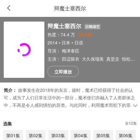
辩魔士塞西尔
辩魔士塞西尔
日韩综艺
10.1分
热度：74.4 万
2014 • 日本 • 日语
导演：
梅津泰臣
主演：
田辺留衣
大久保瑠美
真堂圭
恒松步
立即播放
简介：
故事发生在2018年的东京，彼时，魔术已经获得了社会的认
可，成为了人们日常生活中的一部分，魔术使们亦融入了人类群体之
中，不再是令人感到惧怕的异类。与此同时，利用魔术而犯下的罪案
也在日益增多，当一位魔术使遭到逮捕，为他辩护的律师人们称他们
广告
为“魔弁士”。 蝴蝶法律事务所拥有着一批业内最优秀和最正直的
选集
全12集
魔弁士。年纪轻轻却前途无量的须藤圣知（田边留依 配音）、崇尚法
治和纪律，外冷内热的穂樽夏菜（真堂圭 配音）、个性开朗略显轻浮
第01集
第02集
第03集
第04集
第05集
第06集