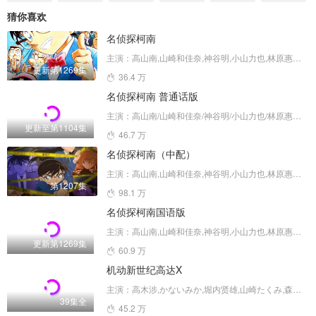
的左反衣（大久保瑠美 配音）。在虽...
猜你喜欢
名侦探柯南
主演：高山南,山崎和佳奈,神谷明,小山力也,林原惠美,山口胜平,田中秀幸,岛本须美,绪方贤一,堀川亮,松井菜樱子,宫村优子,岩居由希子,大谷育江,高木涉,高岛雅罗,堀之纪,立木文彦,小山茉美,三石琴乃,置鲇龙太郎,日高法子,池田秀一,古谷彻
更新第1269集
36.4 万
名侦探柯南 普通话版
主演：高山南/山崎和佳奈/神谷明/小山力也/林原惠美/山口胜平/田中秀幸/岛本须美/绪方贤一/堀川亮/松井菜樱子/宫村优子/岩居由希子/大谷育江/高木涉/高岛雅罗/堀之纪/立木文彦/小山茉美/三石琴乃/置鲇龙太郎/日高法子/池田秀一/古谷彻
更新至第1104集
46.7 万
名侦探柯南（中配）
主演：高山南,山崎和佳奈,神谷明,小山力也,林原惠美,山口胜平,田中秀幸,岛本须美,绪方贤一,堀川亮,松井菜樱子,宫村优子,岩居由希子,大谷育江,高木涉,高岛雅罗,堀之纪,立木文彦,小山茉美,三石琴乃,置鲇龙太郎,日高范子,池田秀一,古谷彻
第1207集
98.1 万
名侦探柯南国语版
主演：高山南,山崎和佳奈,神谷明,小山力也,林原惠美,山口胜平,田中秀幸,岛本须美,绪方贤一,堀川亮,松井菜樱子,宫村优子,岩居由希子,大谷育江,高木涉,高岛雅罗,堀之纪,立木文彦,小山茉美,三石琴乃,置鲇龙太郎,日高范子,池田秀一,古谷彻
更新第1269集
60.9 万
机动新世纪高达X
主演：高木涉,かないみか,堀内贤雄,山崎たくみ,森川智之,三石琴乃,渡边久美子,佐佐木望(男),森久保祥太郎,中井和哉,冬马由美
39集全
45.2 万