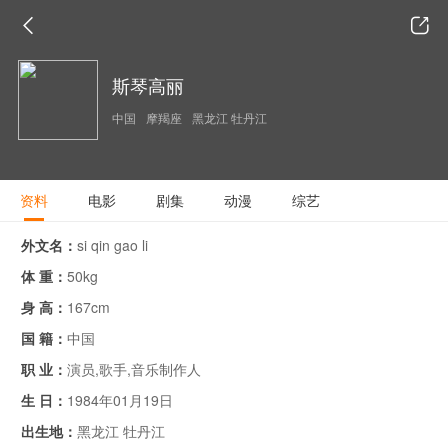
斯琴高丽
中国
摩羯座
黑龙江 牡丹江
资料
电影
剧集
动漫
综艺
外文名：
si qin gao li
体 重：
50kg
身 高：
167cm
国 籍：
中国
职 业：
演员,歌手,音乐制作人
生 日：
1984年01月19日
出生地：
黑龙江 牡丹江